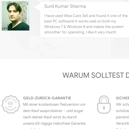
Sunil Kumar Sharma
I have used Wise Care 365 and found it one of the
best PC software! It works well on both my
Windows 7 & Windows 8 and makes the system
smoother for operating. I like it very much!
WARUM SOLLTEST 
GELD-ZURÜCK-GARANTIE
SICHE
Mit einer kostenlosen Testversion vor
Wir sch
dem Kauf ausprobieren – und sogar
schütze
nach deinen Kauf wirst du durch
persönl
unsere 60-tägige risikofreie Garantie
Verschl