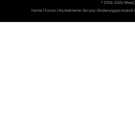
© 2006-2026 WiseCl
Home
|
Forum
|
Kontaktieren Sie uns
|
Änderungsprotokoll