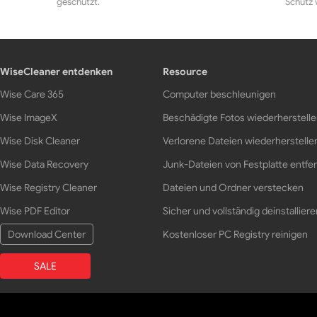
geschützt.
Schutz 
WiseCleaner entdenken
Resource
Wise Care 365
Computer beschleunigen
Wise ImageX
Beschädigte Fotos wiederherstell
Wise Disk Cleaner
Verlorene Dateien wiederherstelle
Wise Data Recovery
Junk-Dateien von Festplatte entfe
Wise Registry Cleaner
Dateien und Ordner verstecken
Wise PDF Editor
Sicher und vollständig deinstalliere
Download Center
Kostenloser PC Registry reinigen
SALE