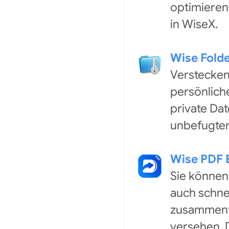
optimieren
in WiseX.
Wise Folde
Verstecken
persönlich
private Da
unbefugte
Wise PDF 
Sie können
auch schnel
zusammenfü
versehen. 