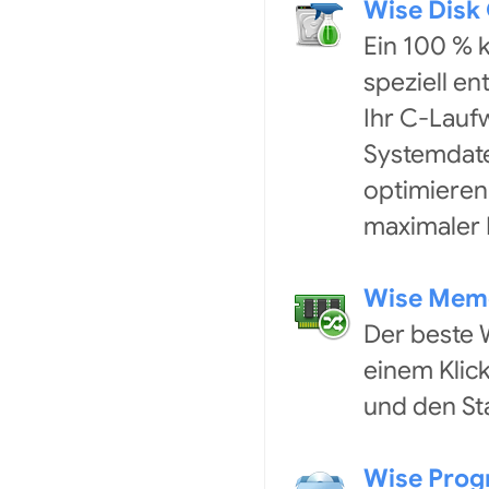
Wise Disk
Ein 100 % 
speziell e
Ihr C-Lauf
Systemdate
optimieren
maximaler L
Wise Memo
Der beste 
einem Klic
und den St
Wise Prog