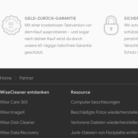
GELD-ZURÜCK-GARANTIE
SICHE
Mit einer kostenlosen Testversion vor
Wir sch
dem Kauf ausprobieren – und sogar
schütze
nach deinen Kauf wirst du durch
persönl
unsere 60-tägige risikofreie Garantie
Verschl
geschützt.
Schutz 
Home
Partner
WiseCleaner entdenken
Resource
Wise Care 365
Computer beschleunigen
Wise ImageX
Beschädigte Fotos wiederherstell
Wise Disk Cleaner
Verlorene Dateien wiederherstelle
Wise Data Recovery
Junk-Dateien von Festplatte entfe