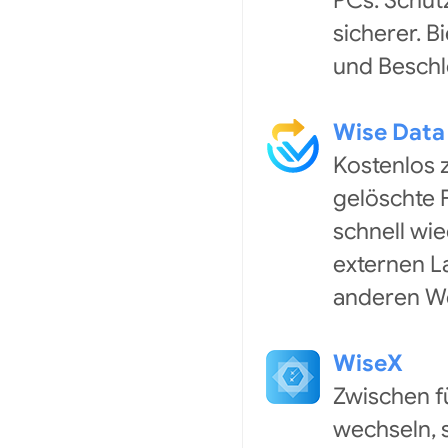
PCs. Schüt
sicherer. B
und Beschl
Wise Data
Kostenlos z
gelöschte 
schnell wie
externen L
anderen We
WiseX
Zwischen f
wechseln, 