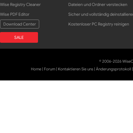
Wise Registry Cleaner
Dateien und Ordner verstecken
Wise PDF Editor
Sicher und vollständig deinstalliere
Download Center
Kostenloser PC Registry reinigen
SALE
© 2006-2026 WiseCl
Home
|
Forum
|
Kontaktieren Sie uns
|
Änderungsprotokoll