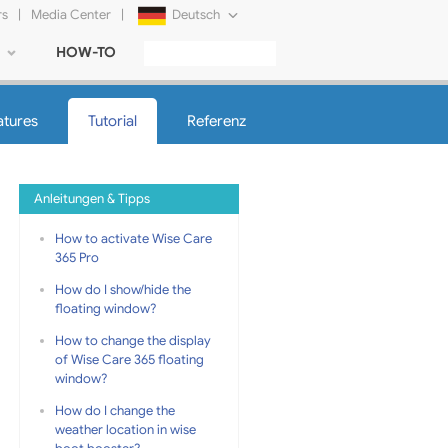
rs
|
Media Center
|
Deutsch
HOW-TO
English
Français
atures
Tutorial
Referenz
日本語
Русский
Anleitungen & Tipps
简体中文
How to activate Wise Care
365 Pro
Tiếng Việt
How do I show/hide the
floating window?
How to change the display
of Wise Care 365 floating
window?
How do I change the
weather location in wise