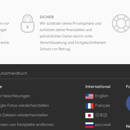
SICHER
on vor
Wir schätzen deine Privatsphäre und
ogar
schützen deine finanziellen und
h
persönlichen Daten durch volle
rantie
Verschlüsselung und fortgeschrittenem
Schutz vor Betrug.
utzerhandbuch
e
International
F
r beschleunigen
English
gte Fotos wiederherstellen
Français
e Dateien wiederherstellen
日本語
eien von Festplatte entfernen
русский
N