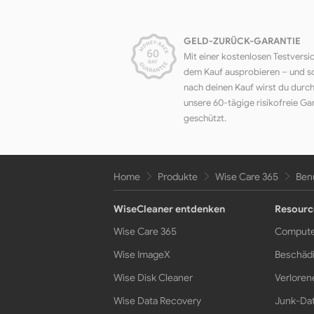
GELD-ZURÜCK-GARANTIE
Mit einer kostenlosen Testversi
dem Kauf ausprobieren – und s
nach deinen Kauf wirst du durc
unsere 60-tägige risikofreie Ga
geschützt.
Home
Produkte
Wise Care 365
Ben
WiseCleaner entdenken
Resourc
Wise Care 365
Compute
Wise ImageX
Beschädi
Wise Disk Cleaner
Verloren
Wise Data Recovery
Junk-Dat