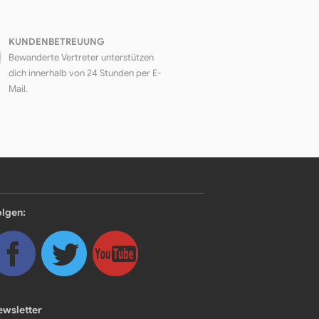
KUNDENBETREUUNG
Bewanderte Vertreter unterstützen
dich innerhalb von 24 Stunden per E-
Mail.
olgen:
ewsletter