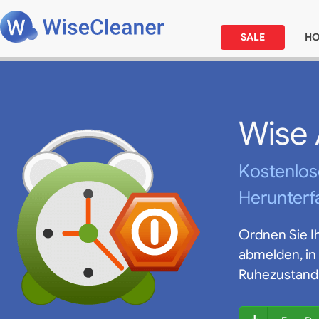
SALE
H
Wise
Kostenlos
Herunterf
Ordnen Sie I
abmelden, in
Ruhezustand 