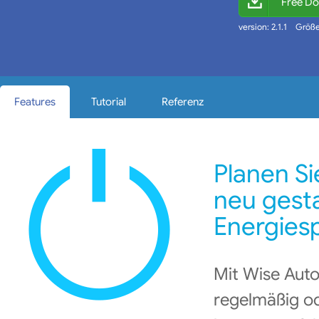
Free D
version: 2.1.1 Größe
Features
Tutorial
Referenz
Planen Si
neu gest
Energies
Mit Wise Auto
regelmäßig od