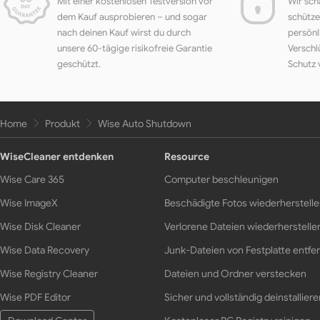
Mit einer kostenlosen Testversion vor
Wir sch
dem Kauf ausprobieren – und sogar
schütze
nach deinen Kauf wirst du durch
persönl
unsere 60-tägige risikofreie Garantie
Verschl
geschützt.
Schutz 
Home
Produkt
Wise Auto Shutdown
WiseCleaner entdenken
Resource
Wise Care 365
Computer beschleunigen
Wise ImageX
Beschädigte Fotos wiederherstell
Wise Disk Cleaner
Verlorene Dateien wiederherstelle
Wise Data Recovery
Junk-Dateien von Festplatte entfe
Wise Registry Cleaner
Dateien und Ordner verstecken
Wise PDF Editor
Sicher und vollständig deinstalliere