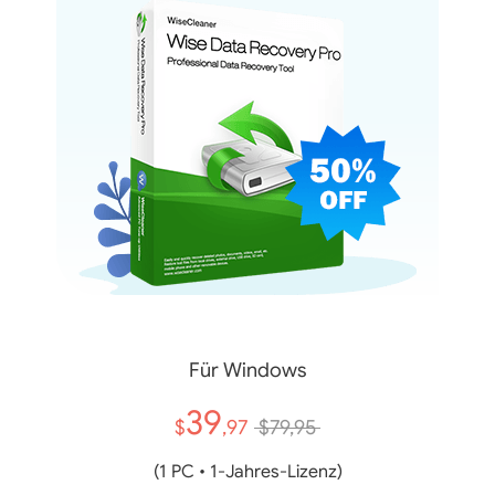
Für Windows
39
$
,97
$79,95
(1 PC • 1‑Jahres‑Lizenz)