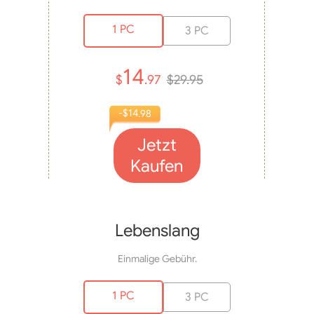
1 PC
3 PC
14
$
.97
$29.95
-$14
.98
Jetzt
Kaufen
Lebenslang
Einmalige Gebühr.
1 PC
3 PC