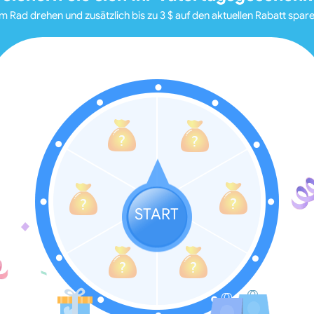
m Rad drehen und zusätzlich bis zu
3 $
auf den aktuellen Rabatt spare
START