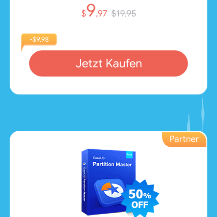
9
$
,97
$19,95
-$9,98
Jetzt Kaufen
Partner