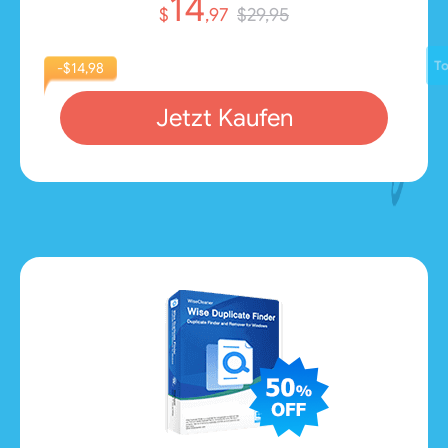
14
$
,97
$29,95
T
-$14,98
Jetzt Kaufen