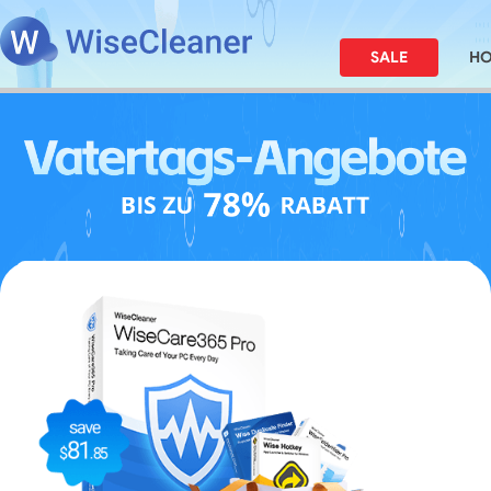
SALE
H