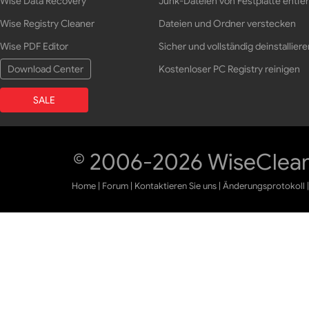
Wise Data Recovery
Junk-Dateien von Festplatte entfe
Wise Registry Cleaner
Dateien und Ordner verstecken
Wise PDF Editor
Sicher und vollständig deinstalliere
Download Center
Kostenloser PC Registry reinigen
SALE
© 2006-2026 WiseCleane
Home
|
Forum
|
Kontaktieren Sie uns
|
Änderungsprotokoll