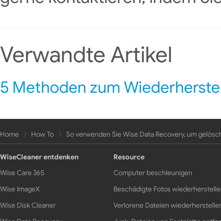
Verwandte Artikel
Home
How To
So verwenden Sie Wise Data Recovery, um gelösch
WiseCleaner entdenken
Resource
Wise Care 365
Computer beschleunigen
Wise ImageX
Beschädigte Fotos wiederherstell
Wise Disk Cleaner
Verlorene Dateien wiederherstelle