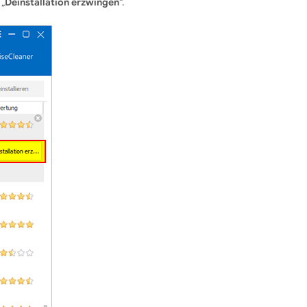
 „
Deinstallation erzwingen
“.