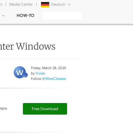
rs
|
Media Center
|
Deutsch
HOW-TO
English
Français
unter Windows
日本語
Русский
简体中文
Friday, March 28, 2025
by
Vivian
Follow
@WiseCleaner
Tiếng Việt
hrem
Free Download