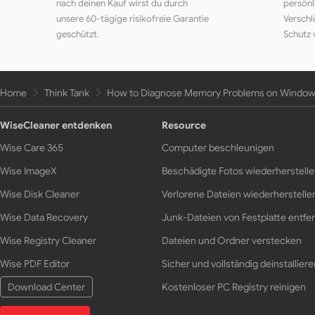
nach deinen Kauf wirst du durch
persönl
unsere 60-tägige risikofreie Garantie
Verschl
geschützt.
Schutz 
Home
Think Tank
How to Diagnose Memory Problems on Windows
WiseCleaner entdenken
Resource
Wise Care 365
Computer beschleunigen
Wise ImageX
Beschädigte Fotos wiederherstell
Wise Disk Cleaner
Verlorene Dateien wiederherstelle
Wise Data Recovery
Junk-Dateien von Festplatte entfe
Wise Registry Cleaner
Dateien und Ordner verstecken
Wise PDF Editor
Sicher und vollständig deinstalliere
Download Center
Kostenloser PC Registry reinigen