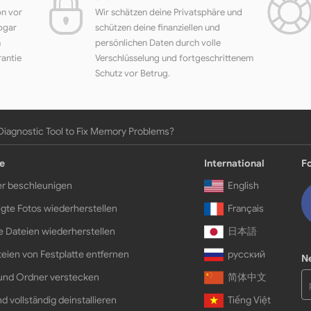
on vor
Wir schätzen deine Privatsphäre und
ogar
schützen deine finanziellen und
h
persönlichen Daten durch volle
rantie
Verschlüsselung und fortgeschrittenem
Schutz vor Betrug.
iagnostic Tool to Fix Memory Problems?
e
International
F
r beschleunigen
English
gte Fotos wiederherstellen
Français
e Dateien wiederherstellen
日本語
eien von Festplatte entfernen
русский
N
und Ordner verstecken
简体中文
d vollständig deinstallieren
Tiếng Việt