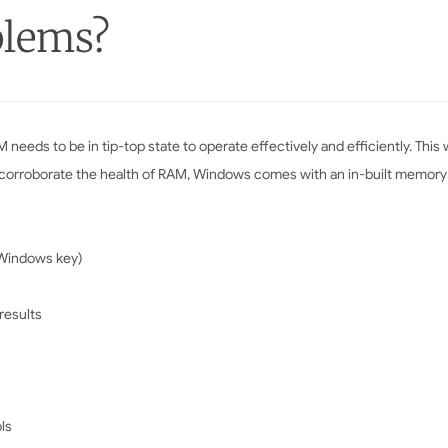
lems?
eeds to be in tip-top state to operate effectively and efficiently. This
 To corroborate the health of RAM, Windows comes with an in-built memory
 (Windows key)
results
ls