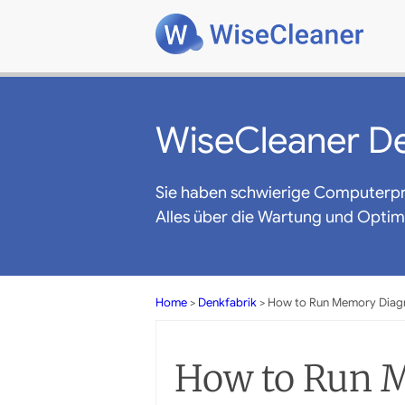
WiseCleaner De
Sie haben schwierige Computerp
Alles über die Wartung und Opti
Home
>
Denkfabrik
> How to Run Memory Diagn
How to Run M