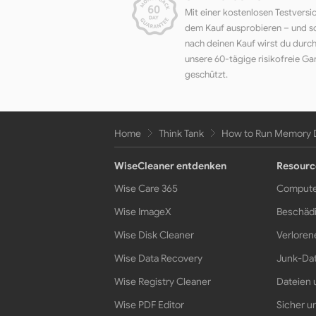
Mit einer kostenlosen Testversi
dem Kauf ausprobieren – und s
nach deinen Kauf wirst du durc
unsere 60-tägige risikofreie Ga
geschützt.
Home
Think Tank
How to Run Memory D
WiseCleaner entdenken
Resourc
Wise Care 365
Compute
Wise ImageX
Beschädi
Wise Disk Cleaner
Verloren
Wise Data Recovery
Junk-Dat
Wise Registry Cleaner
Dateien 
Wise PDF Editor
Sicher un