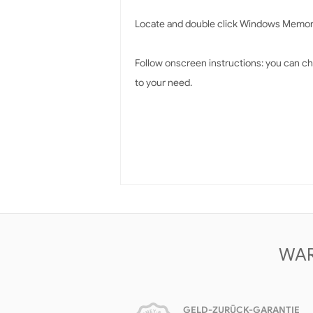
Locate and double click Windows Memor
Follow onscreen instructions: you can ch
to your need.
WAR
GELD-ZURÜCK-GARANTIE