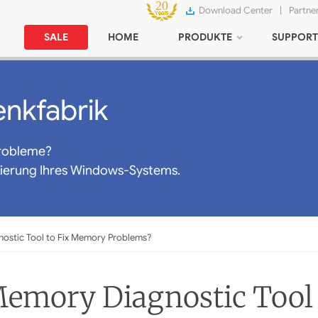
Download Center
|
Partne
SALE
HOME
PRODUKTE
SUPPORT
nkfabrik
robleme?
mierung Ihres Windows-Systems.
ostic Tool to Fix Memory Problems?
emory Diagnostic Tool 