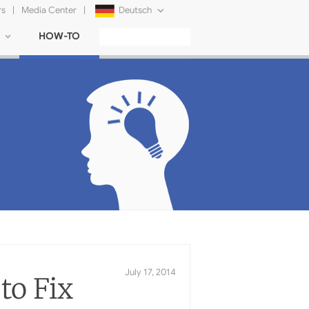
rs
|
Media Center
|
Deutsch
HOW-TO
English
Français
日本語
Русский
简体中文
Tiếng Việt
to Fix
July 17, 2014