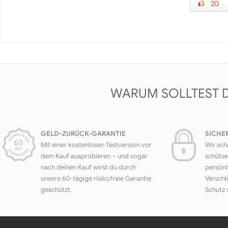
20
WARUM SOLLTEST 
GELD-ZURÜCK-GARANTIE
SICHE
Mit einer kostenlosen Testversion vor
Wir sch
dem Kauf ausprobieren – und sogar
schütze
nach deinen Kauf wirst du durch
persönl
unsere 60-tägige risikofreie Garantie
Verschl
geschützt.
Schutz 