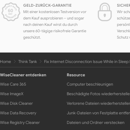
GELD-ZURÜCK-GARANTIE
SICHE
Mit einer kostenlosen Testversion vor
Wir sch
dem Kauf ausprobieren – und sogar
schütze
nach deinen Kauf wirst du durch
persönl
unsere 60-tägige risikofreie Garantie
Verschl
geschützt.
Schutz 
Home
Think Tank
Fix Internet Disconnection Issue While in Slee
WiseCleaner entdenken
Resource
Wise Care 365
Computer beschleunigen
Wise ImageX
Beschädigte Fotos wiederherstell
Wise Disk Cleaner
Verlorene Dateien wiederherstelle
Wise Data Recovery
Junk-Dateien von Festplatte entfe
Wise Registry Cleaner
Dateien und Ordner verstecken