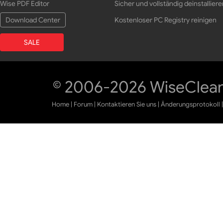
Wise PDF Editor
Sicher und vollständig deinstalliere
Download Center
Kostenloser PC Registry reinigen
SALE
© 2006-2026 WiseCleane
Home
|
Forum
|
Kontaktieren Sie uns
|
Änderungsprotokoll