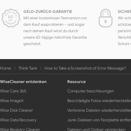
GELD-ZURÜCK-GARANTIE
SICHE
Mit einer kostenlosen Testversion vor
Wir sch
dem Kauf ausprobieren – und sogar
schütze
nach deinen Kauf wirst du durch
persönl
unsere 60-tägige risikofreie Garantie
Verschl
geschützt.
Schutz 
Home
Think Tank
How to Take a Screenshot of Error Message?
WiseCleaner entdenken
Resource
Wise Care 365
Computer beschleunigen
Wise ImageX
Beschädigte Fotos wiederherstell
Wise Disk Cleaner
Verlorene Dateien wiederherstelle
Wise Data Recovery
Junk-Dateien von Festplatte entfe
Wise Registry Cleaner
Dateien und Ordner verstecken