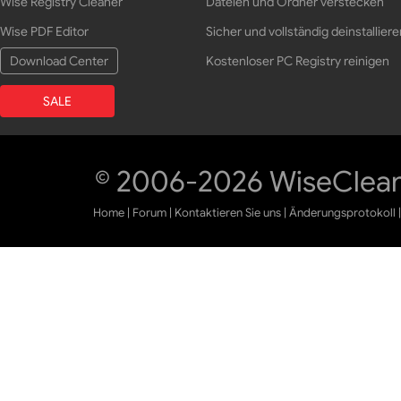
Wise Registry Cleaner
Dateien und Ordner verstecken
Wise PDF Editor
Sicher und vollständig deinstalliere
Download Center
Kostenloser PC Registry reinigen
SALE
© 2006-2026 WiseCleane
Home
|
Forum
|
Kontaktieren Sie uns
|
Änderungsprotokoll