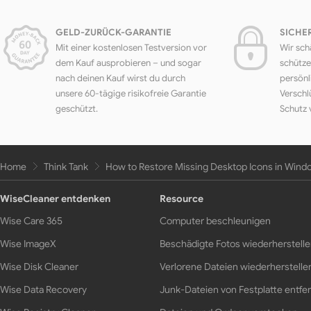
GELD-ZURÜCK-GARANTIE
SICHE
Mit einer kostenlosen Testversion vor
Wir sch
dem Kauf ausprobieren – und sogar
schütze
nach deinen Kauf wirst du durch
persönl
unsere 60-tägige risikofreie Garantie
Verschl
geschützt.
Schutz 
Home
Think Tank
How to Restore Missing Desktop Icons in Window
WiseCleaner entdenken
Resource
Wise Care 365
Computer beschleunigen
Wise ImageX
Beschädigte Fotos wiederherstell
Wise Disk Cleaner
Verlorene Dateien wiederherstelle
Wise Data Recovery
Junk-Dateien von Festplatte entfe