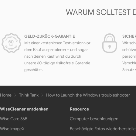
WARUM SOLLTEST 
GELD-ZURÜCK-GARANTIE
SICHE
Mit einer kostenlosen Testversion vor
Wir sch
dem Kauf ausprobieren – und sogar
schütze
nach deinen Kauf wirst du durch
persönl
unsere 60-tägige risikofreie Garantie
Verschl
geschützt.
Schutz 
Home
Think Tank
How to Launch the Windows troubleshooter
WiseCleaner entdenken
Resource
Wise Care 365
Computer beschleunigen
Wise ImageX
Beschädigte Fotos wiederherstell