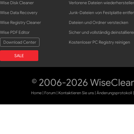
Wise Disk Cleaner
Verlorene Dateien wiederherstelle
Wise Data Recovery
Junk-Dateien von Festplatte entfe
Wise Registry Cleaner
Dateien und Ordner verstecken
Wise PDF Editor
Sicher und vollständig deinstalliere
Download Center
Kostenloser PC Registry reinigen
SALE
© 2006-2026 WiseCleane
Home
|
Forum
|
Kontaktieren Sie uns
|
Änderungsprotokoll