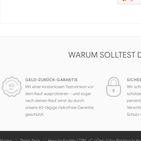
WARUM SOLLTEST 
GELD-ZURÜCK-GARANTIE
SICHE
Mit einer kostenlosen Testversion vor
Wir sch
dem Kauf ausprobieren – und sogar
schütze
nach deinen Kauf wirst du durch
persönl
unsere 60-tägige risikofreie Garantie
Verschl
geschützt.
Schutz 
Home
Think Tank
How to Enable CTRL+C / Ctrl+V for Pasting i