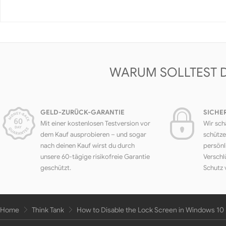
WARUM SOLLTEST 
GELD-ZURÜCK-GARANTIE
SICHE
Mit einer kostenlosen Testversion vor
Wir sch
dem Kauf ausprobieren – und sogar
schütze
nach deinen Kauf wirst du durch
persönl
unsere 60-tägige risikofreie Garantie
Verschl
geschützt.
Schutz 
Home
Think Tank
How to Disable the Lock Screen in Windows 10