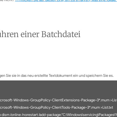
hren einer Batchdatei
gen Sie sie in das neu erstellte Textdokument ein und speichern Sie es.
Microsoft-Windows-GroupPolicy-ClientExtensions-Package~3*.mum >List
Microsoft-Windows-GroupPolicy-ClientTools-Package~3*.mum >List.txt
ul') do dism /online /norestart /add-package:"C:\Windows\servicing\Packages