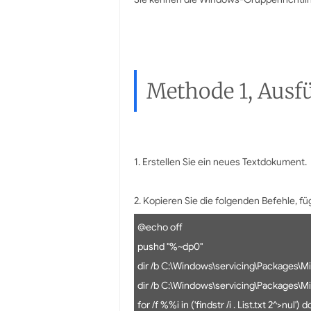
Methode 1, Ausfü
1. Erstellen Sie ein neues Textdokument.
2. Kopieren Sie die folgenden Befehle, fü
@echo off
pushd "%~dp0"
dir /b C:\Windows\servicing\Packages\
dir /b C:\Windows\servicing\Packages\
for /f %%i in ('findstr /i . List.txt 2^>n