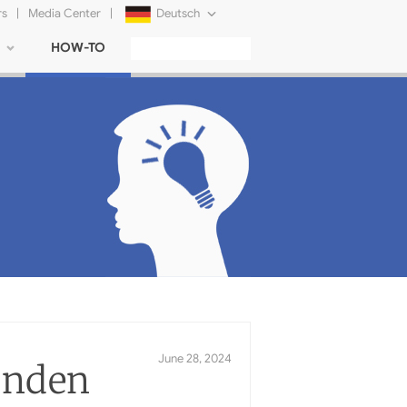
rs
|
Media Center
|
Deutsch
HOW-TO
English
Français
日本語
Русский
简体中文
Tiếng Việt
funden
June 28, 2024