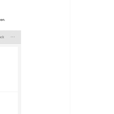
ren
.