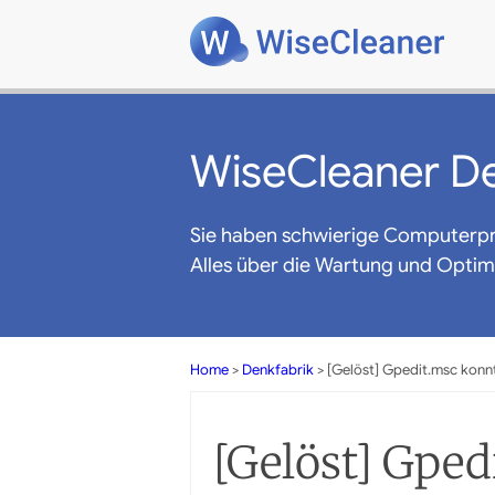
WiseCleaner De
Sie haben schwierige Computerp
Alles über die Wartung und Opti
Home
>
Denkfabrik
> [Gelöst] Gpedit.msc konn
[Gelöst] Gped