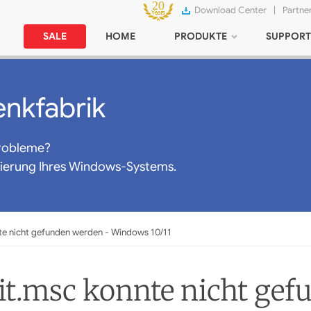
Download Center
|
Partne
SALE
HOME
PRODUKTE
SUPPORT
nkfabrik
robleme?
mierung Ihres Windows-Systems.
te nicht gefunden werden - Windows 10/11
it.msc konnte nicht ge