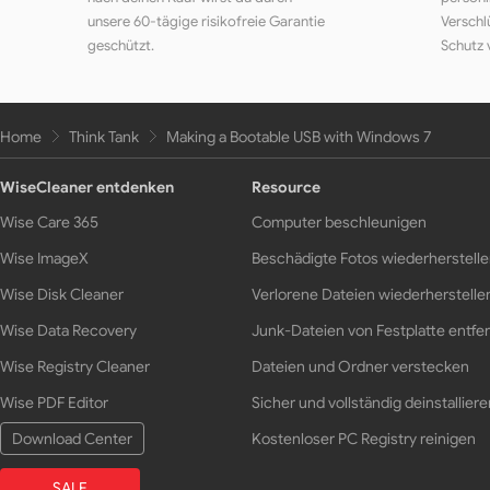
unsere 60-tägige risikofreie Garantie
Verschl
geschützt.
Schutz 
Home
Think Tank
Making a Bootable USB with Windows 7
WiseCleaner entdenken
Resource
Wise Care 365
Computer beschleunigen
Wise ImageX
Beschädigte Fotos wiederherstell
Wise Disk Cleaner
Verlorene Dateien wiederherstelle
Wise Data Recovery
Junk-Dateien von Festplatte entfe
Wise Registry Cleaner
Dateien und Ordner verstecken
Wise PDF Editor
Sicher und vollständig deinstalliere
Download Center
Kostenloser PC Registry reinigen
SALE