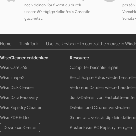
nach deinen Kauf wirst du durch
persönl
unsere 60-tägige risikofreie Garantie
Verschl
geschützt.
Schutz 
Home
Think Tank
Use the keyboard to control the mouse in Win
WiseCleaner entdenken
Resource
Wise Care 365
Computer beschleunigen
Wise ImageX
Beschädigte Fotos wiederherstell
Wise Disk Cleaner
Verlorene Dateien wiederherstelle
Wise Data Recovery
Junk-Dateien von Festplatte entfe
Wise Registry Cleaner
Dateien und Ordner verstecken
Wise PDF Editor
Sicher und vollständig deinstalliere
Download Center
Kostenloser PC Registry reinigen