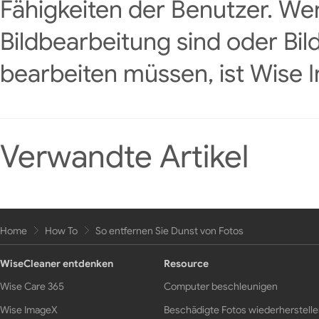
Fähigkeiten der Benutzer. Wen
Bildbearbeitung sind oder Bild
bearbeiten müssen, ist Wise I
Verwandte Artikel
Home
How To
So entfernen Sie Dunst von Fotos
WiseCleaner entdenken
Resource
Wise Care 365
Computer beschleunigen
Wise ImageX
Beschädigte Fotos wiederherstell