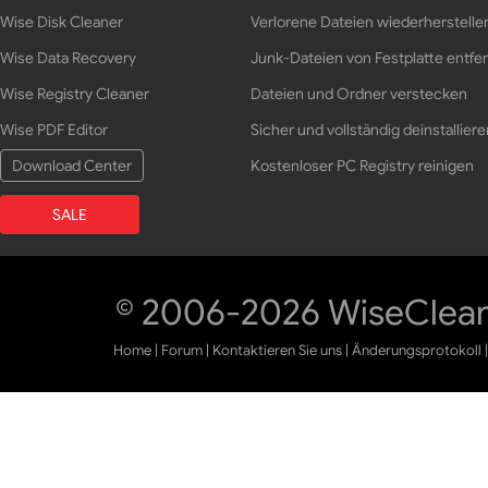
Wise Disk Cleaner
Verlorene Dateien wiederherstelle
Wise Data Recovery
Junk-Dateien von Festplatte entfe
Wise Registry Cleaner
Dateien und Ordner verstecken
Wise PDF Editor
Sicher und vollständig deinstalliere
Download Center
Kostenloser PC Registry reinigen
SALE
© 2006-2026 WiseCleane
Home
|
Forum
|
Kontaktieren Sie uns
|
Änderungsprotokoll