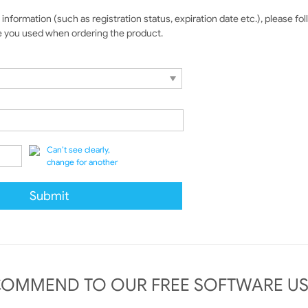
information (such as registration status, expiration date etc.), please fo
e you used when ordering the product.
Can’t see clearly,
change for another
COMMEND TO OUR FREE SOFTWARE US