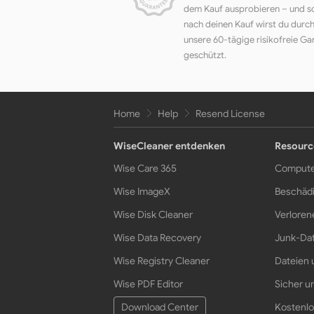
dem Kauf ausprobieren – und s
nach deinen Kauf wirst du durc
unsere 60-tägige risikofreie Ga
geschützt.
Home
Help
Resend License
WiseCleaner entdenken
Resourc
Wise Care 365
Compute
Wise ImageX
Beschädi
Wise Disk Cleaner
Verloren
Wise Data Recovery
Junk-Dat
Wise Registry Cleaner
Dateien 
Wise PDF Editor
Sicher un
Download Center
Kostenlo