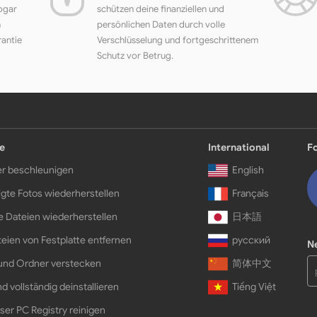
ogar
schützen deine finanziellen und
h
persönlichen Daten durch volle
rantie
Verschlüsselung und fortgeschrittenem
Schutz vor Betrug.
e
International
F
r beschleunigen
English
gte Fotos wiederherstellen
Français
e Dateien wiederherstellen
日本語
eien von Festplatte entfernen
русский
N
und Ordner verstecken
简体中文
d vollständig deinstallieren
Tiếng Việt
ser PC Registry reinigen