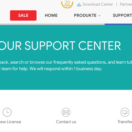
Download Center
|
Partne
SALE
HOME
PRODUKTE
SUPPORT
OUR SUPPORT CENTER
back, search or browse our frequently asked questions, and learn tut
t team for help. We will respond within 1 business day.
ew License
Contact us
Transfe