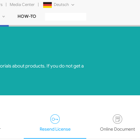
rs
|
Media Center
|
Deutsch
HOW-TO
English
Français
日本語
Русский
orials about products. If you do not get a
简体中文
Tiếng Việt
r
Resend License
Online Document