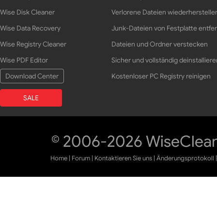
Wise Disk Cleaner
Verlorene Dateien wiederherstelle
Wise Data Recovery
Junk-Dateien von Festplatte entfe
Wise Registry Cleaner
Dateien und Ordner verstecken
Wise PDF Editor
Sicher und vollständig deinstalliere
Download Center
Kostenloser PC Registry reinigen
SALE
© 2006-2026 WiseCleane
Home
|
Forum
|
Kontaktieren Sie uns
|
Änderungsprotokoll