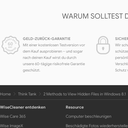
WARUM SOLLTEST 
GELD-ZURÜCK-GARANTIE
SICHE
Mit einer kostenlosen Testversion vor
Wir sch
dem Kauf ausprobieren – und sogar
schütze
nach deinen Kauf wirst du durch
persönl
unsere 60-tägige risikofreie Garantie
Verschl
geschützt.
Schutz 
Home
Think Tank
2 Methods to View Hidden Files in Windows 8.1
WiseCleaner entdenken
Resource
Wise Care 365
Computer beschleunigen
Wise ImageX
Beschädigte Fotos wiederherstell