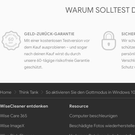
WARUM SOLLTEST 
GELD-ZURÜCK-GARANTIE
SICHE
Mit einer kostenlosen Testversion vor
Wir sch
dem Kauf ausprobieren – und sogar
schütze
nach deinen Kauf wirst du durch
persönl
unsere 60-tägige risikofreie Garantie
Verschl
geschützt.
Schutz 
Home
Think Tank
So aktivieren Sie den Gottmodus in Windows 1
WiseCleaner entdenken
Resource
Wise Care 365
Computer beschleunigen
Wise ImageX
Beschädigte Fotos wiederherstell