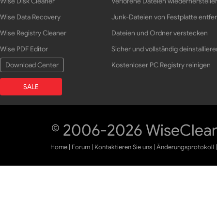
Wise Disk Cleaner
Verlorene Dateien wiederherstelle
Wise Data Recovery
Junk-Dateien von Festplatte entfe
Wise Registry Cleaner
Dateien und Ordner verstecken
Wise PDF Editor
Sicher und vollständig deinstalliere
Download Center
Kostenloser PC Registry reinigen
SALE
© 2006-2026 WiseCleane
Home
|
Forum
|
Kontaktieren Sie uns
|
Änderungsprotokoll