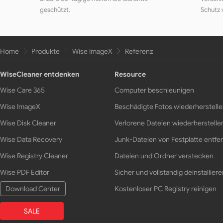
geschützt.
Schutz 
Home
Produkte
Wise ImageX
Referenz
WiseCleaner entdenken
Resource
Wise Care 365
Computer beschleunigen
Wise ImageX
Beschädigte Fotos wiederherstell
Wise Disk Cleaner
Verlorene Dateien wiederherstelle
Wise Data Recovery
Junk-Dateien von Festplatte entfe
Wise Registry Cleaner
Dateien und Ordner verstecken
Wise PDF Editor
Sicher und vollständig deinstalliere
Download Center
Kostenloser PC Registry reinigen
SALE