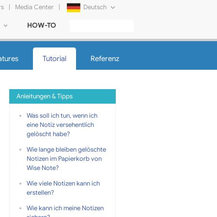
rs
|
Media Center
|
Deutsch
HOW-TO
English
Français
atures
Tutorial
Referenz
日本語
Русский
Anleitungen & Tipps
简体中文
Was soll ich tun, wenn ich
eine Notiz versehentlich
Tiếng Việt
gelöscht habe?
Wie lange bleiben gelöschte
Notizen im Papierkorb von
Wise Note?
Wie viele Notizen kann ich
erstellen?
Wie kann ich meine Notizen