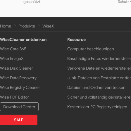
geschützt.
Schutz 
Home
Produkte
WiseX
WiseCleaner entdenken
Resource
Wise Care 365
Computer beschleunigen
Wise ImageX
Beschädigte Fotos wiederherstell
Wise Disk Cleaner
Verlorene Dateien wiederherstelle
Wise Data Recovery
Junk-Dateien von Festplatte entfe
Wise Registry Cleaner
Dateien und Ordner verstecken
Wise PDF Editor
Sicher und vollständig deinstalliere
Download Center
Kostenloser PC Registry reinigen
SALE