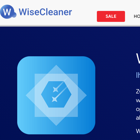
SALE
H
I
Z
w
o
a
W