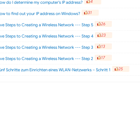
4
ow do I determine my computer's IP address?
31
ow to find out your IP address on Windows?
26
ive Steps to Creating a Wireless Network --- Step 5
23
ive Steps to Creating a Wireless Network --- Step 4
13
ive Steps to Creating a Wireless Network --- Step 3
17
ive Steps to Creating a Wireless Network --- Step 2
25
ünf Schritte zum Einrichten eines WLAN-Netzwerks – Schritt 1