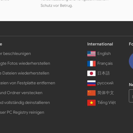
Schutz vor Betrug.
e
International
F
r beschleunigen
English
gte Fotos wiederherstellen
Français
e Dateien wiederherstellen
日本語
eien von Festplatte entfernen
русский
N
und Ordner verstecken
简体中文
d vollständig deinstallieren
Tiếng Việt
ser PC Registry reinigen