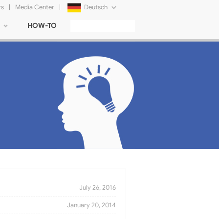
rs
|
Media Center
|
Deutsch
HOW-TO
English
Français
日本語
Русский
简体中文
Tiếng Việt
July 26, 2016
January 20, 2014