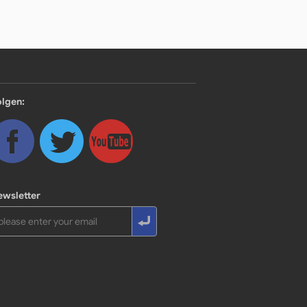
olgen:
ewsletter