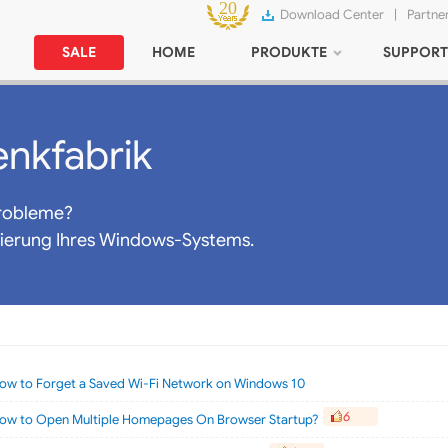
Download Center
|
Partne
SALE
HOME
PRODUKTE
SUPPORT
nkfabrik
robleme?
mierung Ihres Windows-Systems.
ow to Forget a Saved Wi-Fi Network on Windows 10
6
ow to Open Multiple Homepages On Browser Startup?