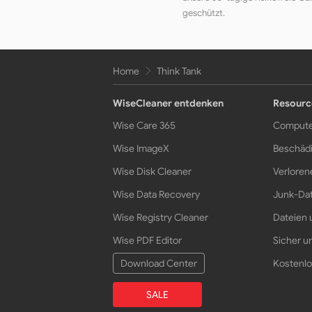
geschützt.
Home
Think Tank
WiseCleaner entdenken
Resourc
Wise Care 365
Compute
Wise ImageX
Beschädi
Wise Disk Cleaner
Verloren
Wise Data Recovery
Junk-Dat
Wise Registry Cleaner
Dateien 
Wise PDF Editor
Sicher un
Download Center
Kostenlo
SALE