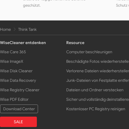
geschützt.
Schutz 
Home
Think Tank
WiseCleaner entdenken
Resource
Wise Care 365
Computer beschleunigen
Wise ImageX
Beschädigte Fotos wiederherstell
Wise Disk Cleaner
Verlorene Dateien wiederherstelle
Wise Data Recovery
Junk-Dateien von Festplatte entfe
Wise Registry Cleaner
Dateien und Ordner verstecken
Wise PDF Editor
Sicher und vollständig deinstalliere
Download Center
Kostenloser PC Registry reinigen
SALE