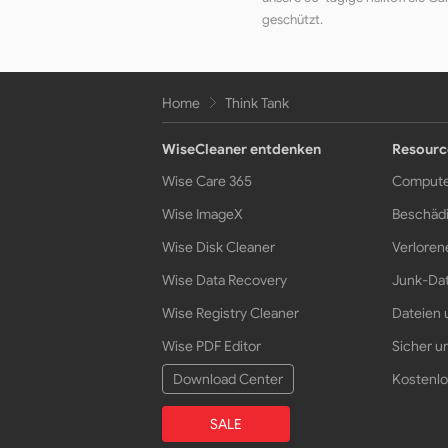
geschützt.
Home
Think Tank
WiseCleaner entdenken
Resourc
Wise Care 365
Compute
Wise ImageX
Beschädi
Wise Disk Cleaner
Verloren
Wise Data Recovery
Junk-Dat
Wise Registry Cleaner
Dateien 
Wise PDF Editor
Sicher un
Download Center
Kostenlo
SALE