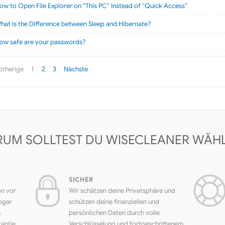
ow to Open File Explorer on “This PC” Instead of “Quick Access”
hat is the Difference between Sleep and Hibernate?
ow safe are your passwords?
orherige
1
2
3
Nächste
UM SOLLTEST DU WISECLEANER WÄH
SICHER
on vor
Wir schätzen deine Privatsphäre und
ogar
schützen deine finanziellen und
h
persönlichen Daten durch volle
rantie
Verschlüsselung und fortgeschrittenem