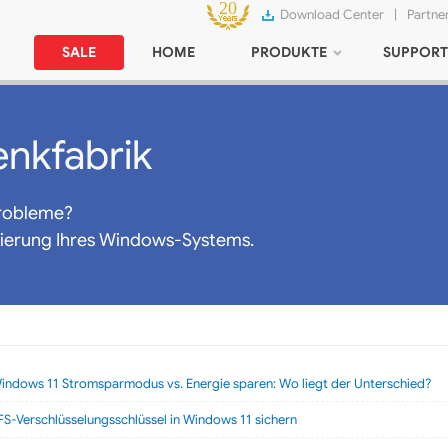
Download Center
|
Partne
SALE
HOME
PRODUKTE
SUPPORT
nkfabrik
robleme?
mierung Ihres Windows-Systems.
indows 11 Stromsparmodus vs. Energie sparen: Wo liegt der Unterschied?
FS-Verschlüsselungsschlüssel in Windows 11 sichern