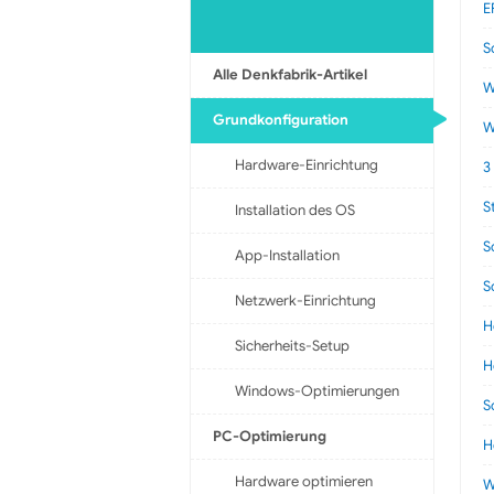
E
S
Alle Denkfabrik-Artikel
W
Grundkonfiguration
W
Hardware-Einrichtung
3
S
Installation des OS
S
App-Installation
S
Netzwerk-Einrichtung
H
Sicherheits-Setup
H
Windows-Optimierungen
S
PC-Optimierung
H
Hardware optimieren
W