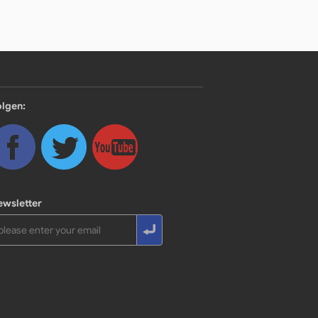
olgen:
ewsletter