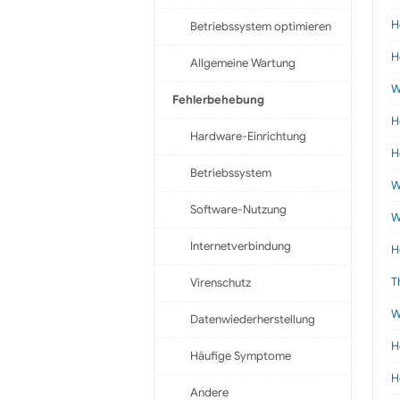
H
Betriebssystem optimieren
H
Allgemeine Wartung
W
Fehlerbehebung
H
Hardware-Einrichtung
H
Betriebssystem
W
Software-Nutzung
W
Internetverbindung
H
T
Virenschutz
W
Datenwiederherstellung
H
Häufige Symptome
H
Andere