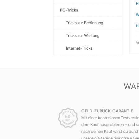
H
PC-Tricks
W
Tricks zur Bedienung
H
Tricks zur Wartung
V
Internet-Tricks
WAR
GELD-ZURÜCK-GARANTIE
Mit einer kostenlosen Testversi
dem Kauf ausprobieren – und s
nach deinen Kauf wirst du durc
unsere 60-tägige risikofreie Ga