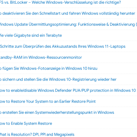
FS vs. BitLocker – Welche Windows‑Verschlüsselung ist die richtige?
o deaktivieren Sie den Schnellstart und fahren Windows vollständig herunter
indows Update Übermittlungsoptimierung: Funktionsweise & Deaktivierung (
ie viele Gigabyte sind ein Terabyte
 Schritte zum Überprüfen des Akkuzustands Ihres Windows 11-Laptops
tandby-RAM im Windows-Ressourcenmonitor
o fügen Sie Windows-Fotoanzeige in Windows 10 hinzu
o sichern und stellen Sie die Windows 10-Registrierung wieder her
ow to enable/disable Windows Defender PUA/PUP protection in Windows 10
ow to Restore Your System to an Earlier Restore Point
o erstellen Sie einen Systemwiederherstellungspunkt in Windows
ow to Enable System Restore
hat is Resolution? DPI, PPI and Megapixels