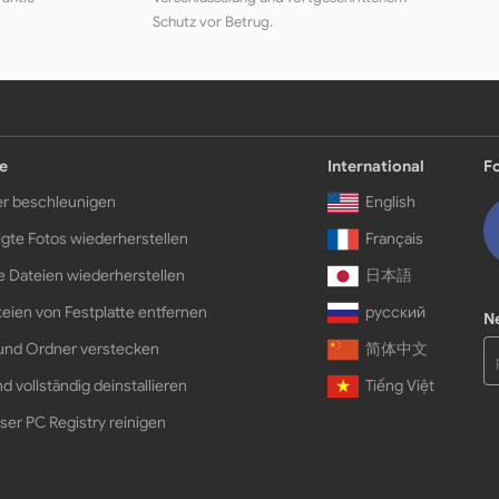
Schutz vor Betrug.
e
International
F
r beschleunigen
English
gte Fotos wiederherstellen
Français
e Dateien wiederherstellen
日本語
eien von Festplatte entfernen
русский
N
und Ordner verstecken
简体中文
d vollständig deinstallieren
Tiếng Việt
ser PC Registry reinigen