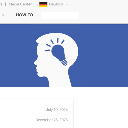
rs
|
Media Center
|
Deutsch
HOW-TO
English
Français
日本語
Русский
简体中文
Tiếng Việt
July 10, 2026
December 25, 2025