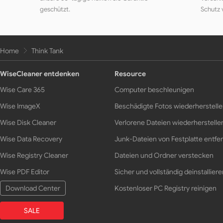
geschützt.
Schutz 
Home
Think Tank
WiseCleaner entdenken
Resource
Wise Care 365
Computer beschleunigen
Wise ImageX
Beschädigte Fotos wiederherstell
Wise Disk Cleaner
Verlorene Dateien wiederherstelle
Wise Data Recovery
Junk-Dateien von Festplatte entfe
Wise Registry Cleaner
Dateien und Ordner verstecken
Wise PDF Editor
Sicher und vollständig deinstalliere
Download Center
Kostenloser PC Registry reinigen
SALE