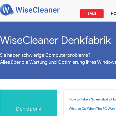
SALE
H
WiseCleaner Denkfabrik
Sie haben schwierige Computerprobleme?
Alles über die Wartung und Optimierung Ihres Window
How to Take a Screenshot of E
Denkfabrik
What to Do When The PC Won’t