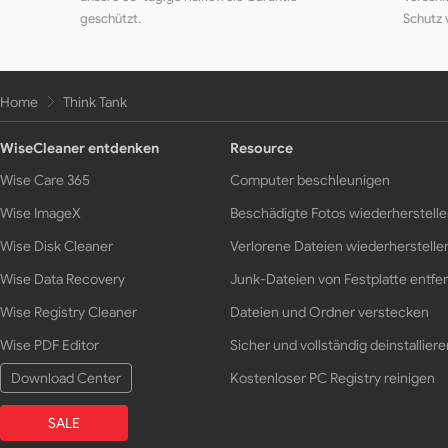
geschützt.
Schutz 
Home
Think Tank
WiseCleaner entdenken
Resource
Wise Care 365
Computer beschleunigen
Wise ImageX
Beschädigte Fotos wiederherstell
Wise Disk Cleaner
Verlorene Dateien wiederherstelle
Wise Data Recovery
Junk-Dateien von Festplatte entfe
Wise Registry Cleaner
Dateien und Ordner verstecken
Wise PDF Editor
Sicher und vollständig deinstalliere
Download Center
Kostenloser PC Registry reinigen
SALE