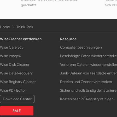
geschützt.
Schutz 
Home
Think Tank
WiseCleaner entdenken
Resource
Wise Care 365
Computer beschleunigen
Wise ImageX
Beschädigte Fotos wiederherstell
Wise Disk Cleaner
Verlorene Dateien wiederherstelle
Wise Data Recovery
Junk-Dateien von Festplatte entfe
Wise Registry Cleaner
Dateien und Ordner verstecken
Wise PDF Editor
Sicher und vollständig deinstalliere
Download Center
Kostenloser PC Registry reinigen
SALE