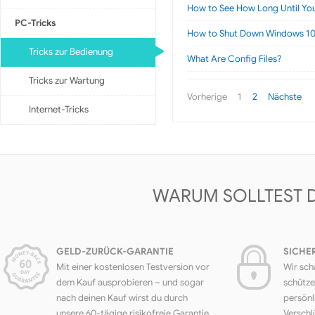
How to See How Long Until You
PC-Tricks
How to Shut Down Windows 10 
Tricks zur Bedienung
What Are Config Files?
Tricks zur Wartung
Vorherige
1
2
Nächste
Internet-Tricks
WARUM SOLLTEST 
GELD-ZURÜCK-GARANTIE
SICHE
Mit einer kostenlosen Testversion vor
Wir sch
dem Kauf ausprobieren – und sogar
schütze
nach deinen Kauf wirst du durch
persönl
unsere 60-tägige risikofreie Garantie
Verschl