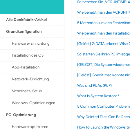
So beheben Sie „VCRUNTIME140.
Wie behebt man den VCRUNTIME
Alle Denkfabrik-Artikel
5 Methoden, um den Echtzeitsch
Grundkonfiguration
Wie behebt man den Installati
Hardware-Einrichtung
[Gelöst] G DATA erkennt Wise C
So starten Sie Ihren PC im abg
Installation des OS
[GELÖST] Die Systemwiederher
App-Installation
[Gelöst] Gpedit.msc konnte ni
Netzwerk-Einrichtung
Was sind PUAs (PUP)
Sicherheits-Setup
What Is System Restore?
Windows-Optimierungen
5 Common Computer Problems 
PC-Optimierung
Why Deleted Files Can Be Rec
Hardware optimieren
How to Launch the Windows tr