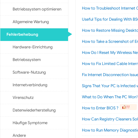
How to Troubleshoot Internet
Betriebssystem optimieren
Useful Tips for Dealing With B
Allgemeine Wartung
How to Restore Missing Desktop
Fehlerbehebung
How to Take a Screenshot of E
Hardware-Einrichtung
How Do I Reset My Wireless N
Betriebssystem
How to Fix Limited Cable Inter
Software-Nutzung
Fix Internet Disconnection Iss
Internetverbindung
Signs That Your PC is Infected 
What to Do When The PC Won’t
Virenschutz
11
How to Enter BIOS ?
Datenwiederherstellung
How Can Registry Cleaners Sol
Häufige Symptome
How to Run Memory Diagnostic
Andere