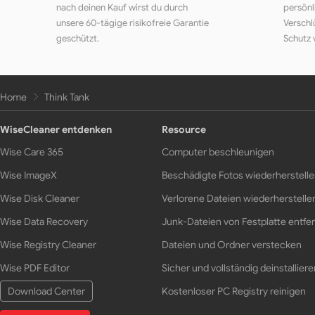
nach deinen Kauf wirst du durch
persönl
unsere 60-tägige risikofreie Garantie
Verschl
geschützt.
Schutz 
Home
Think Tank
WiseCleaner entdenken
Resource
Wise Care 365
Computer beschleunigen
Wise ImageX
Beschädigte Fotos wiederherstell
Wise Disk Cleaner
Verlorene Dateien wiederherstelle
Wise Data Recovery
Junk-Dateien von Festplatte entfe
Wise Registry Cleaner
Dateien und Ordner verstecken
Wise PDF Editor
Sicher und vollständig deinstalliere
Download Center
Kostenloser PC Registry reinigen