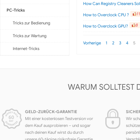
How Can Registry Cleaners Sol
PC-Tricks
1
How to Overclock CPU ?
Tricks zur Bedienung
8
How to Overclock GPU?
Tricks zur Wartung
Vorherige
1
2
3
4
5
Internet-Tricks
WARUM SOLLTEST 
GELD-ZURÜCK-GARANTIE
SICHE
Mit einer kostenlosen Testversion vor
Wir sch
dem Kauf ausprobieren – und sogar
schütze
nach deinen Kauf wirst du durch
persönl
unsere 60-tägige risikofreie Garantie
Verschl