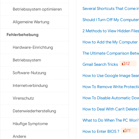
Several Shortcuts That Come i
Betriebssystem optimieren
Should I Turn Off My Computer
Allgemeine Wartung
2 Methods to View Hidden Files
Fehlerbehebung
How to Add the My Computer I
Hardware-Einrichtung
The Ultimate Comparison Betwe
Betriebssystem
12
Gmail Search Tricks
Software-Nutzung
How to Use Google Image Searc
Internetverbindung
How To Remove Write Protecti
How To Disable Automatic Dow
Virenschutz
How to Deal With Can't Delete 
Datenwiederherstellung
What to Do When The PC Won’t
Häufige Symptome
11
How to Enter BIOS ?
Andere