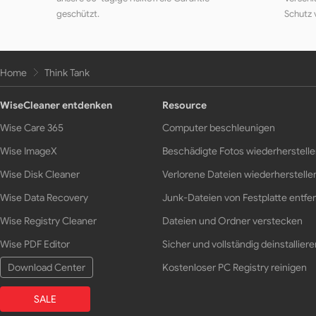
geschützt.
Schutz 
Home
Think Tank
WiseCleaner entdenken
Resource
Wise Care 365
Computer beschleunigen
Wise ImageX
Beschädigte Fotos wiederherstell
Wise Disk Cleaner
Verlorene Dateien wiederherstelle
Wise Data Recovery
Junk-Dateien von Festplatte entfe
Wise Registry Cleaner
Dateien und Ordner verstecken
Wise PDF Editor
Sicher und vollständig deinstalliere
Download Center
Kostenloser PC Registry reinigen
SALE