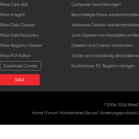
Wise Care 365
Computer beschleunigen
Wise ImageX
Beschädigte Fotos wiederherstell
Wise Disk Cleaner
Verlorene Dateien wiederherstelle
Wise Data Recovery
Junk-Dateien von Festplatte entfe
Wise Registry Cleaner
Dateien und Ordner verstecken
Wise PDF Editor
Sicher und vollständig deinstalliere
Download Center
Kostenloser PC Registry reinigen
SALE
© 2006-2026 WiseCl
Home
|
Forum
|
Kontaktieren Sie uns
|
Änderungsprotokoll