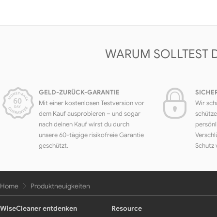
WARUM SOLLTEST 
GELD-ZURÜCK-GARANTIE
SICHE
Mit einer kostenlosen Testversion vor
Wir sch
dem Kauf ausprobieren – und sogar
schütze
nach deinen Kauf wirst du durch
persönl
unsere 60-tägige risikofreie Garantie
Verschl
geschützt.
Schutz 
Home
Produktneuigkeiten
WiseCleaner entdenken
Resource