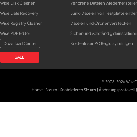
Wise Disk Cleaner
Verlorene Dateien wiederherstelle
Wise Data Recovery
Junk-Dateien von Festplatte entfe
Wise Registry Cleaner
Dateien und Ordner verstecken
Wise PDF Editor
Sicher und vollständig deinstalliere
Download Center
Kostenloser PC Registry reinigen
SALE
© 2006-2026 WiseCl
Home
|
Forum
|
Kontaktieren Sie uns
|
Änderungsprotokoll