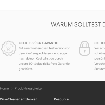
WARUM SOLLTEST 
GELD-ZURÜCK-GARANTIE
SICHE
Mit einer kostenlosen Testversion vor
Wir sch
dem Kauf ausprobieren – und sogar
schütze
nach deinen Kauf wirst du durch
persönl
unsere 60-tägige risikofreie Garantie
Verschl
geschützt.
Schutz 
Home
Produktneuigkeiten
WiseCleaner entdenken
Resource