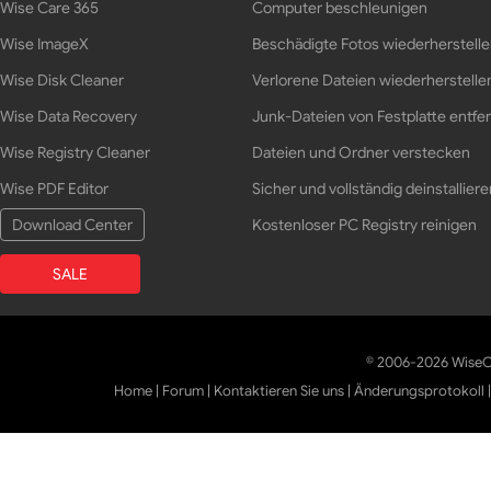
Wise Care 365
Computer beschleunigen
Wise ImageX
Beschädigte Fotos wiederherstell
Wise Disk Cleaner
Verlorene Dateien wiederherstelle
Wise Data Recovery
Junk-Dateien von Festplatte entfe
Wise Registry Cleaner
Dateien und Ordner verstecken
Wise PDF Editor
Sicher und vollständig deinstalliere
Download Center
Kostenloser PC Registry reinigen
SALE
© 2006-2026 WiseCl
Home
|
Forum
|
Kontaktieren Sie uns
|
Änderungsprotokoll