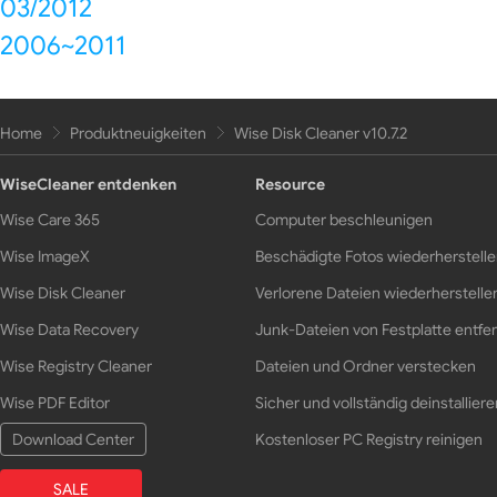
03/2012
2006~2011
Home
Produktneuigkeiten
Wise Disk Cleaner v10.7.2
WiseCleaner entdenken
Resource
Wise Care 365
Computer beschleunigen
Wise ImageX
Beschädigte Fotos wiederherstell
Wise Disk Cleaner
Verlorene Dateien wiederherstelle
Wise Data Recovery
Junk-Dateien von Festplatte entfe
Wise Registry Cleaner
Dateien und Ordner verstecken
Wise PDF Editor
Sicher und vollständig deinstalliere
Download Center
Kostenloser PC Registry reinigen
SALE