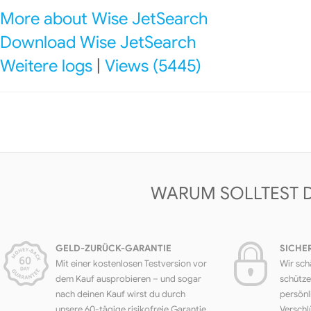
More about Wise JetSearch
Download Wise JetSearch
Weitere logs
|
Views (5445)
WARUM SOLLTEST 
GELD-ZURÜCK-GARANTIE
SICHE
Mit einer kostenlosen Testversion vor
Wir sch
dem Kauf ausprobieren – und sogar
schütze
nach deinen Kauf wirst du durch
persönl
unsere 60-tägige risikofreie Garantie
Verschl