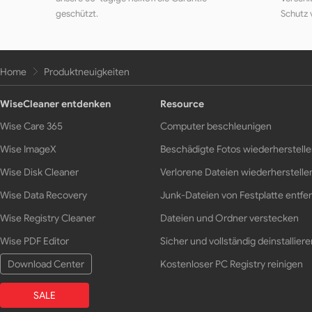
geschützt.
Schutz 
Home
Produktneuigkeiten
WiseCleaner entdenken
Resource
Wise Care 365
Computer beschleunigen
Wise ImageX
Beschädigte Fotos wiederherstell
Wise Disk Cleaner
Verlorene Dateien wiederherstelle
Wise Data Recovery
Junk-Dateien von Festplatte entfe
Wise Registry Cleaner
Dateien und Ordner verstecken
Wise PDF Editor
Sicher und vollständig deinstalliere
Download Center
Kostenloser PC Registry reinigen
SALE