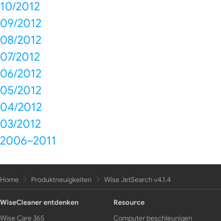
10/2012
09/2012
08/2012
07/2012
06/2012
05/2012
04/2012
03/2012
2006~2011
Home
Produktneuigkeiten
Wise JetSearch v4.1.4
WiseCleaner entdenken
Resource
Wise Care 365
Computer beschleunigen