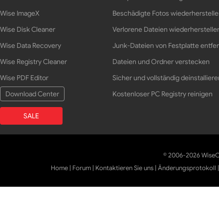
Wise ImageX
Beschädigte Fotos wiederherstell
Wise Disk Cleaner
Verlorene Dateien wiederherstelle
Wise Data Recovery
Junk-Dateien von Festplatte entfe
Wise Registry Cleaner
Dateien und Ordner verstecken
Wise PDF Editor
Sicher und vollständig deinstalliere
Download Center
Kostenloser PC Registry reinigen
SALE
© 2006-2026 WiseCl
Home
|
Forum
|
Kontaktieren Sie uns
|
Änderungsprotokoll