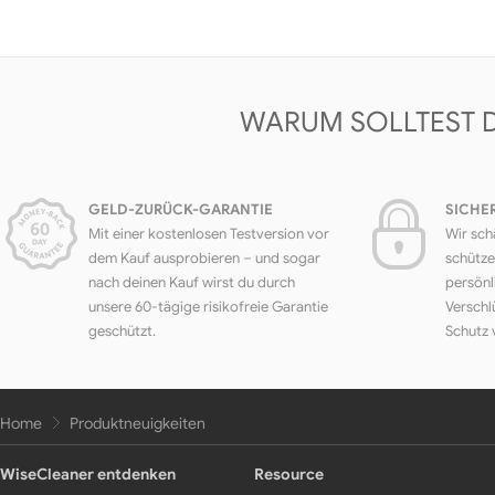
WARUM SOLLTEST 
GELD-ZURÜCK-GARANTIE
SICHE
Mit einer kostenlosen Testversion vor
Wir sch
dem Kauf ausprobieren – und sogar
schütze
nach deinen Kauf wirst du durch
persönl
unsere 60-tägige risikofreie Garantie
Verschl
geschützt.
Schutz 
Home
Produktneuigkeiten
WiseCleaner entdenken
Resource