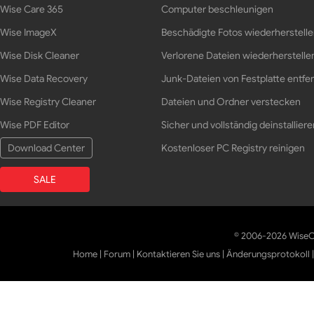
Wise Care 365
Computer beschleunigen
Wise ImageX
Beschädigte Fotos wiederherstell
Wise Disk Cleaner
Verlorene Dateien wiederherstelle
Wise Data Recovery
Junk-Dateien von Festplatte entfe
Wise Registry Cleaner
Dateien und Ordner verstecken
Wise PDF Editor
Sicher und vollständig deinstalliere
Download Center
Kostenloser PC Registry reinigen
SALE
© 2006-2026 WiseCl
Home
|
Forum
|
Kontaktieren Sie uns
|
Änderungsprotokoll