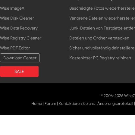
Wise ImageX
Beschädigte Fotos wiederherstell
Wise Disk Cleaner
Verlorene Dateien wiederherstelle
Wise Data Recovery
Junk-Dateien von Festplatte entfe
Wise Registry Cleaner
Dateien und Ordner verstecken
Wise PDF Editor
Sicher und vollständig deinstalliere
Download Center
Kostenloser PC Registry reinigen
SALE
© 2006-2026 WiseCl
Home
|
Forum
|
Kontaktieren Sie uns
|
Änderungsprotokoll