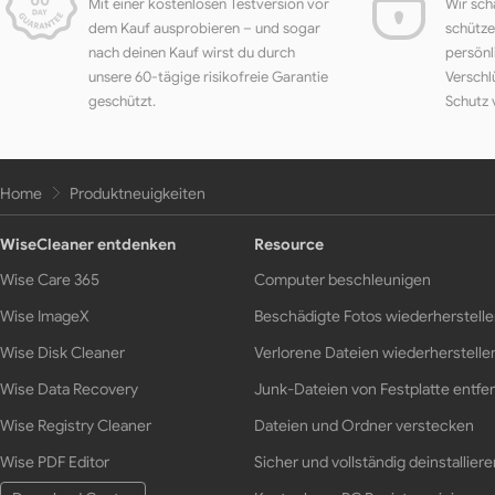
Mit einer kostenlosen Testversion vor
Wir sch
dem Kauf ausprobieren – und sogar
schütze
nach deinen Kauf wirst du durch
persönl
unsere 60-tägige risikofreie Garantie
Verschl
geschützt.
Schutz 
Home
Produktneuigkeiten
WiseCleaner entdenken
Resource
Wise Care 365
Computer beschleunigen
Wise ImageX
Beschädigte Fotos wiederherstell
Wise Disk Cleaner
Verlorene Dateien wiederherstelle
Wise Data Recovery
Junk-Dateien von Festplatte entfe
Wise Registry Cleaner
Dateien und Ordner verstecken
Wise PDF Editor
Sicher und vollständig deinstalliere