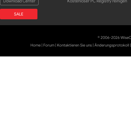
Download Center
Kostenloser PC Registry reinigen
SALE
© 2006-2026 WiseCl
Home
|
Forum
|
Kontaktieren Sie uns
|
Änderungsprotokoll