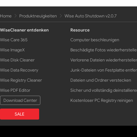
Home
Produktneuigkeiten
Wise Auto Shutdown v2.0.7
WiseCleaner entdenken
Resource
Wise Care 365
Computer beschleunigen
Wise ImageX
Beschädigte Fotos wiederherstell
Wise Disk Cleaner
Verlorene Dateien wiederherstelle
Wise Data Recovery
Junk-Dateien von Festplatte entfe
Wise Registry Cleaner
Dateien und Ordner verstecken
Wise PDF Editor
Sicher und vollständig deinstalliere
Download Center
Kostenloser PC Registry reinigen
SALE