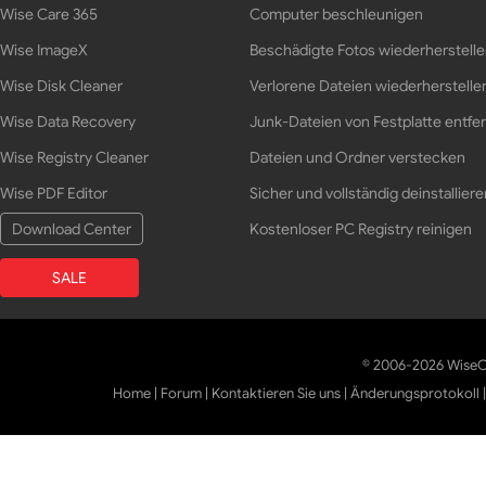
Wise Care 365
Computer beschleunigen
Wise ImageX
Beschädigte Fotos wiederherstell
Wise Disk Cleaner
Verlorene Dateien wiederherstelle
Wise Data Recovery
Junk-Dateien von Festplatte entfe
Wise Registry Cleaner
Dateien und Ordner verstecken
Wise PDF Editor
Sicher und vollständig deinstalliere
Download Center
Kostenloser PC Registry reinigen
SALE
© 2006-2026 WiseCl
Home
|
Forum
|
Kontaktieren Sie uns
|
Änderungsprotokoll