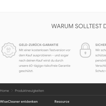
WARUM SOLLTEST 
GELD-ZURÜCK-GARANTIE
SICHE
Mit einer kostenlosen Testversion vor
Wir sch
dem Kauf ausprobieren – und sogar
schütze
nach deinen Kauf wirst du durch
persönl
unsere 60-tägige risikofreie Garantie
Verschl
geschützt.
Schutz 
Home
Produktneuigkeiten
WiseCleaner entdenken
Resource