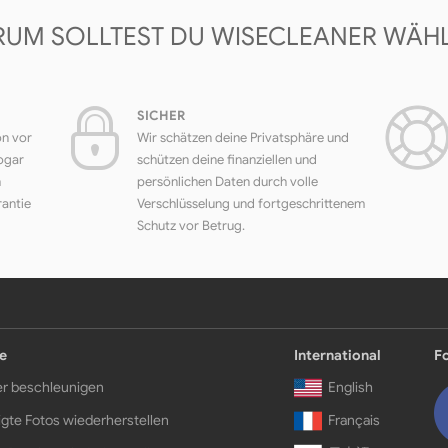
UM SOLLTEST DU WISECLEANER WÄH
SICHER
on vor
Wir schätzen deine Privatsphäre und
ogar
schützen deine finanziellen und
h
persönlichen Daten durch volle
rantie
Verschlüsselung und fortgeschrittenem
Schutz vor Betrug.
e
International
F
r beschleunigen
English
gte Fotos wiederherstellen
Français