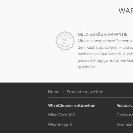
WAR
GELD-ZURÜCK-GARANTIE
Mit einer kostenlosen Testversi
dem Kauf ausprobieren – und s
nach deinen Kauf wirst du durc
unsere 60-tägige risikofreie Ga
geschützt.
Home
Produktneuigkeiten
WiseCleaner entdenken
Resourc
Wise Care 365
Compute
Wise ImageX
Beschädi