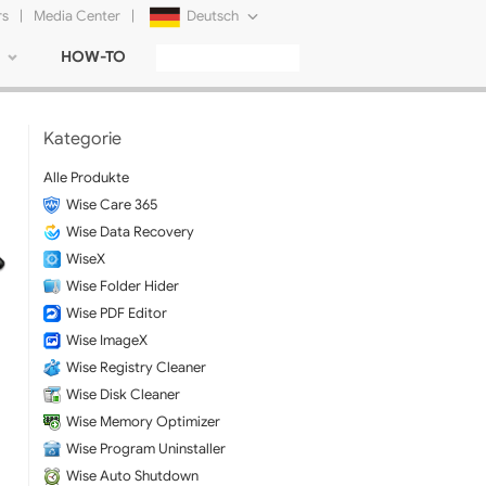
rs
|
Media Center
|
Deutsch
HOW-TO
English
Français
Kategorie
日本語
Alle Produkte
Wise Care 365
Русский
Wise Data Recovery
简体中文
WiseX
Wise Folder Hider
Tiếng Việt
Wise PDF Editor
Wise ImageX
Wise Registry Cleaner
Wise Disk Cleaner
Wise Memory Optimizer
Wise Program Uninstaller
Wise Auto Shutdown