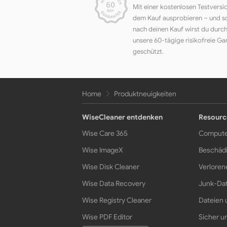
Mit einer kostenlosen Testversi
dem Kauf ausprobieren – und s
nach deinen Kauf wirst du durc
unsere 60-tägige risikofreie Ga
geschützt.
Home
Produktneuigkeiten
WiseCleaner entdenken
Resourc
Wise Care 365
Compute
Wise ImageX
Beschädi
Wise Disk Cleaner
Verloren
Wise Data Recovery
Junk-Dat
Wise Registry Cleaner
Dateien 
Wise PDF Editor
Sicher un