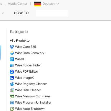
rs
|
Media Center
|
Deutsch
HOW-TO
English
Français
Kategorie
日本語
Alle Produkte
Wise Care 365
Русский
Wise Data Recovery
简体中文
WiseX
Wise Folder Hider
Tiếng Việt
Wise PDF Editor
Wise ImageX
Wise Registry Cleaner
Wise Disk Cleaner
Wise Memory Optimizer
Wise Program Uninstaller
Wise Auto Shutdown