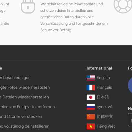
on vor
Wir schätzen deine Privatsphäre und
ogar
schützen deine finanziellen und
h
persönlichen Daten durch volle
rantie
Verschlüsselung und fortgeschrittenem
Schutz vor Betrug.
e
International
F
r beschleunigen
English
gte Fotos wiederherstellen
Français
e Dateien wiederherstellen
日本語
eien von Festplatte entfernen
русский
N
und Ordner verstecken
简体中文
d vollständig deinstallieren
Tiếng Việt