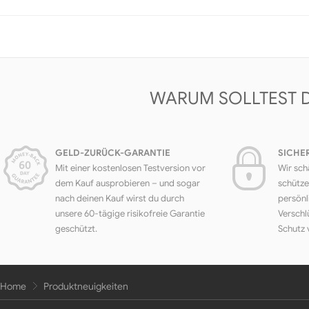
WARUM SOLLTEST 
GELD-ZURÜCK-GARANTIE
SICHE
Mit einer kostenlosen Testversion vor
Wir sch
dem Kauf ausprobieren – und sogar
schütze
nach deinen Kauf wirst du durch
persönl
unsere 60-tägige risikofreie Garantie
Verschl
geschützt.
Schutz 
Home
Produktneuigkeiten