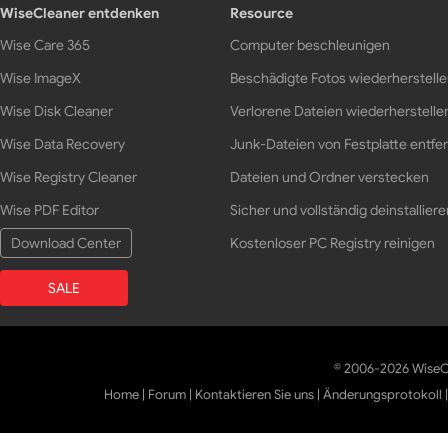
WiseCleaner entdenken
Resource
Wise Care 365
Computer beschleunigen
Wise ImageX
Beschädigte Fotos wiederherstell
Wise Disk Cleaner
Verlorene Dateien wiederherstelle
Wise Data Recovery
Junk-Dateien von Festplatte entfe
Wise Registry Cleaner
Dateien und Ordner verstecken
Wise PDF Editor
Sicher und vollständig deinstalliere
Download Center
Kostenloser PC Registry reinigen
SALE
© 2006-2026 WiseCl
Home
|
Forum
|
Kontaktieren Sie uns
|
Änderungsprotokoll