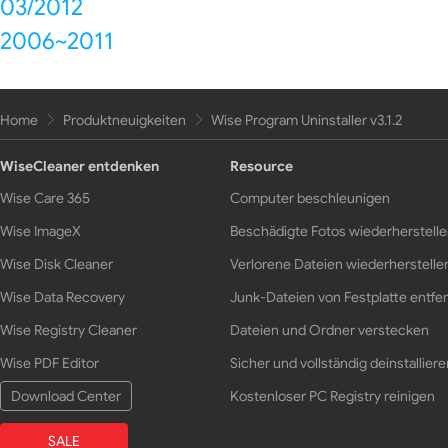
03/2012
2006~2011
Home
Produktneuigkeiten
Wise Program Uninstaller v3.1.2
WiseCleaner entdenken
Resource
Wise Care 365
Computer beschleunigen
Wise ImageX
Beschädigte Fotos wiederherstell
Wise Disk Cleaner
Verlorene Dateien wiederherstelle
Wise Data Recovery
Junk-Dateien von Festplatte entfe
Wise Registry Cleaner
Dateien und Ordner verstecken
Wise PDF Editor
Sicher und vollständig deinstalliere
Download Center
Kostenloser PC Registry reinigen
SALE