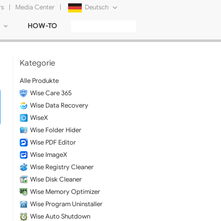
rs
|
Media Center
|
Deutsch
HOW-TO
English
Français
Kategorie
日本語
Alle Produkte
Wise Care 365
Русский
Wise Data Recovery
简体中文
WiseX
Wise Folder Hider
Tiếng Việt
Wise PDF Editor
Wise ImageX
Wise Registry Cleaner
Wise Disk Cleaner
Wise Memory Optimizer
Wise Program Uninstaller
Wise Auto Shutdown